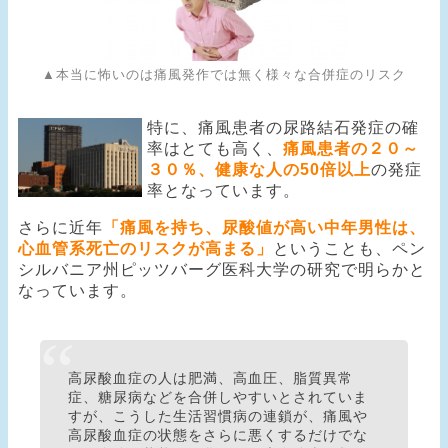
▲本当に怖いのは痛風発作では無く様々な合併症のリスク
特に、痛風患者の尿路結石発症の確
率はとても高く、
痛風患者の２０～
３０％、健康な人の50倍以上
の発症
率となっています。
さらに近年
「痛風を持ち、尿酸値が高い中年男性は、
心血管系死亡のリスクが高まる」
ということも、ペン
シルバニア州ピッツバーグ医科大学の研究で明らかと
なっています。
高尿酸血症の人は肥満、高血圧、脂質異常
症、糖尿病などを合併しやすいとされていま
すが、こうした生活習慣病の連鎖が、痛風や
高尿酸血症の状態をさらに悪くするだけでな